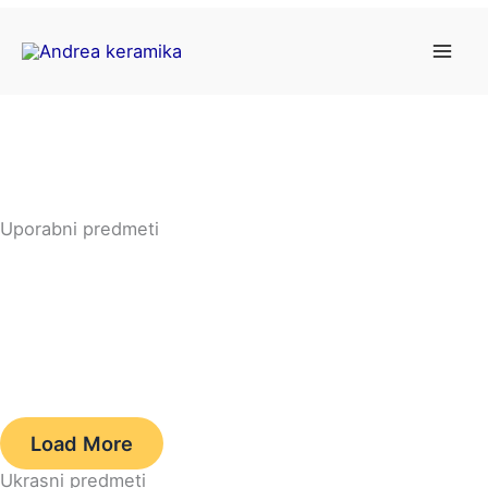
Skip
to
content
Uporabni predmeti
Load More
Ukrasni predmeti